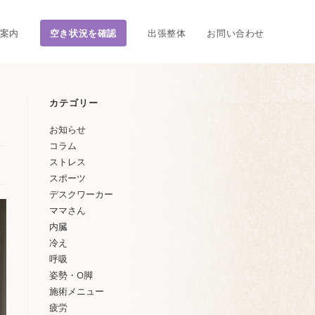
案内
空き状況を確認
出張整体
お問い合わせ
カテゴリー
お知らせ
コラム
ストレス
スポーツ
デスクワーカー
ママさん
内臓
冷え
呼吸
姿勢・O脚
施術メニュー
疲労