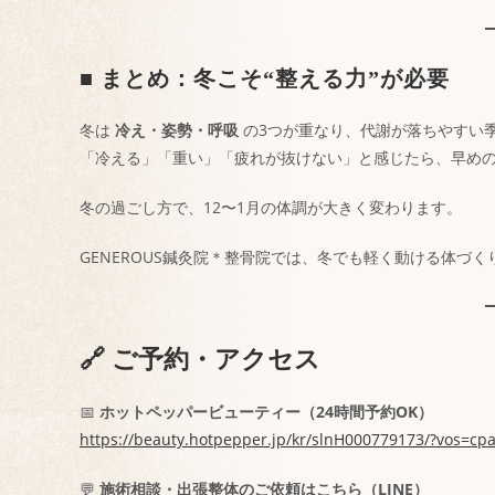
■ まとめ：冬こそ“整える力”が必要
冬は
冷え・姿勢・呼吸
の3つが重なり、代謝が落ちやすい
「冷える」「重い」「疲れが抜けない」と感じたら、早め
冬の過ごし方で、12〜1月の体調が大きく変わります。
GENEROUS鍼灸院＊整骨院では、冬でも軽く動ける体づ
🔗 ご予約・アクセス
📅
ホットペッパービューティー（24時間予約OK）
https://beauty.hotpepper.jp/kr/slnH000779173/?vos=
💬
施術相談・出張整体のご依頼はこちら（LINE）