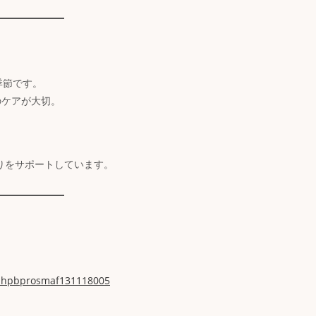
季節です。
のケアが大切。
くりをサポートしています。
cpahpbprosmaf131118005