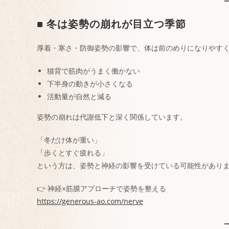
■ 冬は姿勢の崩れが目立つ季節
厚着・寒さ・防御姿勢の影響で、体は前のめりになりやす
猫背で筋肉がうまく働かない
下半身の動きが小さくなる
活動量が自然と減る
姿勢の崩れは代謝低下と深く関係しています。
「冬だけ体が重い」
「歩くとすぐ疲れる」
という方は、姿勢と神経の影響を受けている可能性があり
👉 神経×筋膜アプローチで姿勢を整える
https://generous-ao.com/nerve