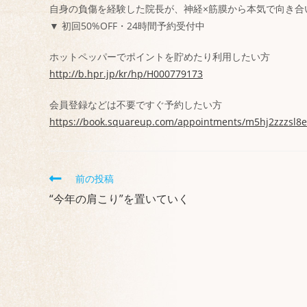
自身の負傷を経験した院長が、神経×筋膜から本気で向き合
▼ 初回50%OFF・24時間予約受付中
ホットペッパーでポイントを貯めたり利用したい方
http://b.hpr.jp/kr/hp/H000779173
会員登録などは不要ですぐ予約したい方
https://book.squareup.com/appointments/m5hj2zzzsl8
前の投稿
“今年の肩こり”を置いていく