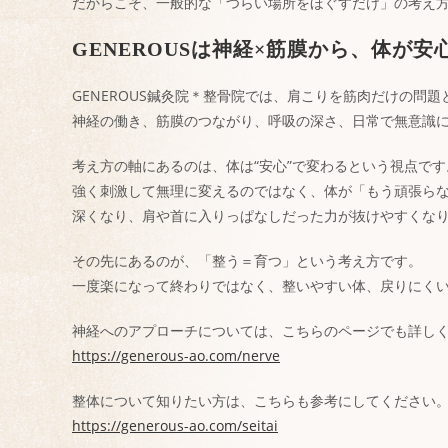
だからこそ、一般的な「つらい場所をほぐすだけ」の考え
GENEROUSは神経×筋膜から、体が
GENEROUS鍼灸院＊整骨院では、肩こりを筋肉だけの問
神経の働き、筋膜のつながり、呼吸の深さ、日常で無意識
考え方の軸にあるのは、体は“安心”で変わるという視点です
強く刺激して無理に変えるのではなく、体が「もう頑張ら
深くなり、肩や首に入りっぱなしだった力が抜けやすくな
その先にあるのが、「整う＝育つ」という考え方です。
一度楽になって終わりではなく、整いやすい体、戻りにくい体
神経へのアプローチについては、こちらのページでも詳し
https://generous-ao.com/nerve
整体について知りたい方は、こちらも参考にしてください
https://generous-ao.com/seitai