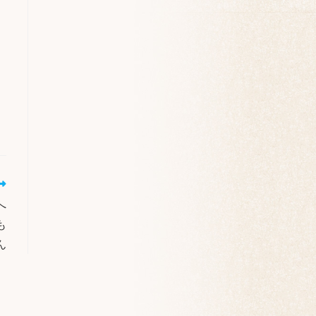
へ
も
ん