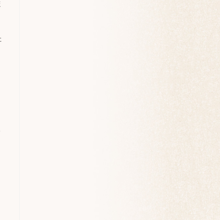
ほ
た
て
。