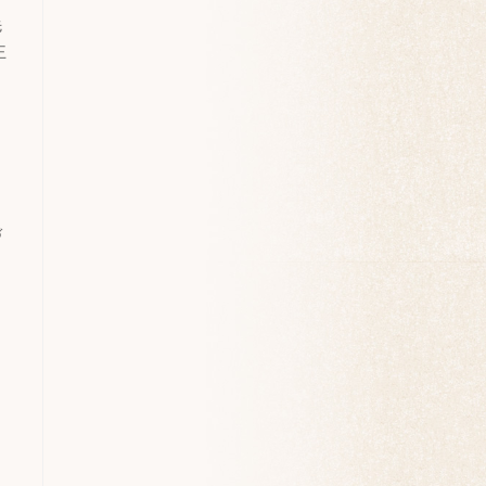
先
王
。
づ