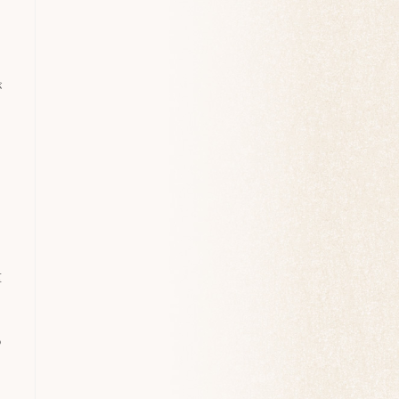
が
重
あ