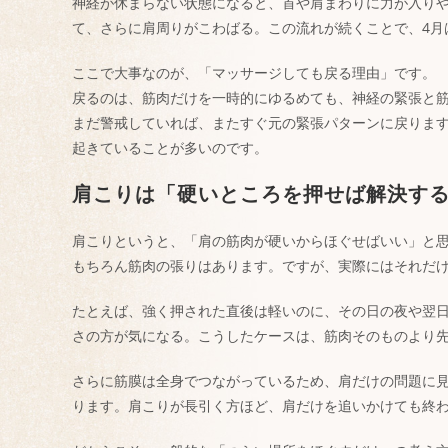
神経が休まらない状態になると、首や肩まわりに力が入り
て、さらに肩周りがこわばる。この流れが続くことで、4月
ここで大事なのが、「マッサージしても戻る理由」です。
戻るのは、筋肉だけを一時的にゆるめても、神経の緊張と
まだ警戒していれば、またすぐ元の緊張パターンに戻ります
起きていることが多いのです。
肩こりは「硬いところを押せば解決す
肩こりというと、「肩の筋肉が硬いからほぐせばいい」と
もちろん筋肉の張りはあります。ですが、実際にはそれだ
たとえば、強く押された直後は軽いのに、その日の夜や翌
さの方が気になる。こうしたケースは、筋肉そのものより
さらに筋膜は全身でつながっているため、肩だけの問題に
ります。肩こりが長引く方ほど、肩だけを追いかけても終