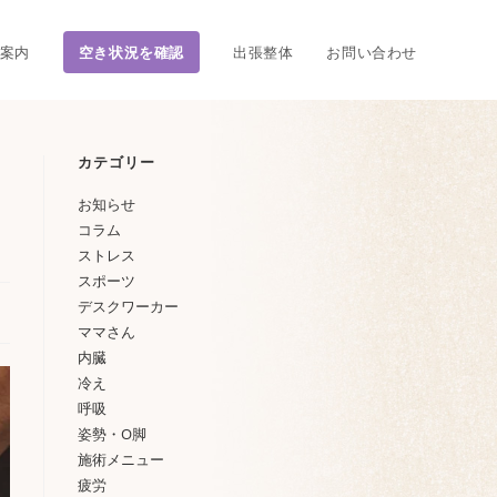
案内
空き状況を確認
出張整体
お問い合わせ
カテゴリー
お知らせ
コラム
ストレス
スポーツ
デスクワーカー
ママさん
内臓
冷え
呼吸
姿勢・O脚
施術メニュー
疲労