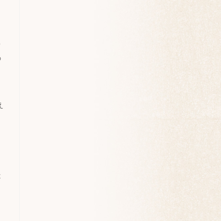
肩
の
え
は