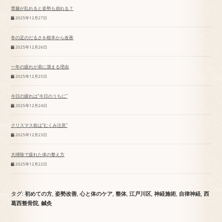
胃腸が乱れると姿勢も崩れる？
2025年12月27日
冬の足のだるさを根本から改善
2025年12月26日
一年の疲れが肩に溜まる理由
2025年12月25日
今日の疲れは“今日のうちに”
2025年12月24日
クリスマス前は“むくみ注意”
2025年12月23日
大掃除で疲れた体の整え方
2025年12月22日
タグ
:
初めての方
,
姿勢改善
,
心と体のケア
,
整体
,
江戸川区
,
神経施術
,
自律神経
,
西
葛西整骨院
,
鍼灸