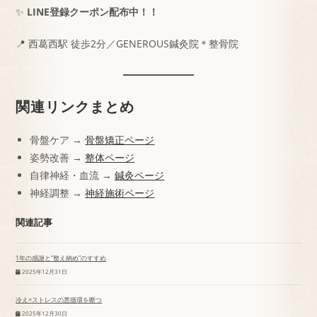
✨
LINE登録クーポン配布中！！
📍 西葛西駅 徒歩2分／GENEROUS鍼灸院＊整骨院
関連リンクまとめ
骨盤ケア →
骨盤矯正ページ
姿勢改善 →
整体ページ
自律神経・血流 →
鍼灸ページ
神経調整 →
神経施術ページ
関連記事
1年の感謝と“整え納め”のすすめ
2025年12月31日
冷え×ストレスの悪循環を断つ
2025年12月30日