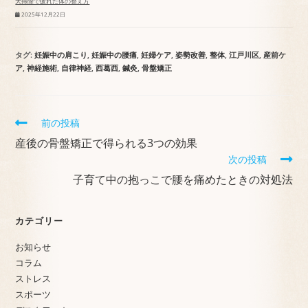
大掃除で疲れた体の整え方
2025年12月22日
タグ
:
妊娠中の肩こり
,
妊娠中の腰痛
,
妊婦ケア
,
姿勢改善
,
整体
,
江戸川区
,
産前ケ
ア
,
神経施術
,
自律神経
,
西葛西
,
鍼灸
,
骨盤矯正
前の投稿
産後の骨盤矯正で得られる3つの効果
次の投稿
子育て中の抱っこで腰を痛めたときの対処法
カテゴリー
お知らせ
コラム
ストレス
スポーツ